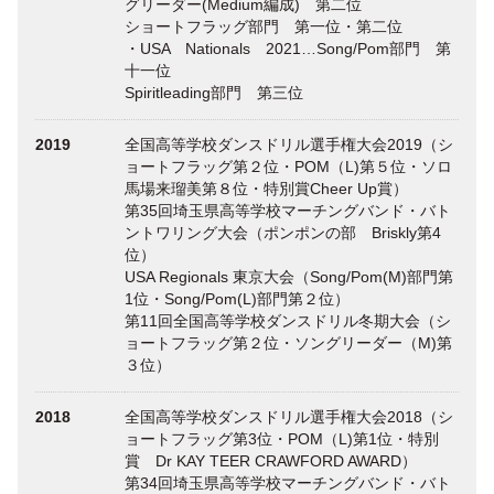
グリーダー(Medium編成) 第二位
ショートフラッグ部門 第一位・第二位
・USA Nationals 2021…Song/Pom部門 第
十一位
Spiritleading部門 第三位
2019
全国高等学校ダンスドリル選手権大会2019（シ
ョートフラッグ第２位・POM（L)第５位・ソロ
馬場来瑠美第８位・特別賞Cheer Up賞）
第35回埼玉県高等学校マーチングバンド・バト
ントワリング大会（ポンポンの部 Briskly第4
位）
USA Regionals 東京大会（Song/Pom(M)部門第
1位・Song/Pom(L)部門第２位）
第11回全国高等学校ダンスドリル冬期大会（シ
ョートフラッグ第２位・ソングリーダー（M)第
３位）
2018
全国高等学校ダンスドリル選手権大会2018（シ
ョートフラッグ第3位・POM（L)第1位・特別
賞 Dr KAY TEER CRAWFORD AWARD）
第34回埼玉県高等学校マーチングバンド・バト