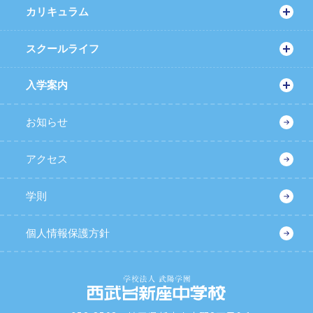
カリキュラム
校長ご挨拶
スクールライフ
リニューアルされた英語学習
教育コンセプト
入学案内
年間行事
教科学習
6年間の学び・設置コース紹介
学校説明会・体験イベント
お知らせ
部活動
探究学習
募集要項
アクセス
制服紹介
進路学習
保護者様の声
学則
施設紹介
進路実績
よくある質問
個人情報保護方針