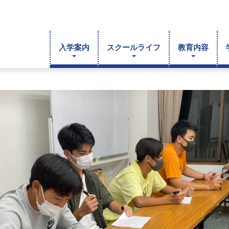
入学案内
スクールライフ
教育内容
間行事
お問い合わせ
進路指導
学校自己評価シート
施設紹介
校長挨拶
寄附行為
学則
財務報告
個人情