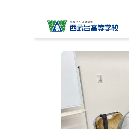
学校説明会
制服紹介
教育目標
事務室より
クラブ活動
5つのコース
募集要項
保健室より
アクセス
学校生活・年
探究活動
教職員募集